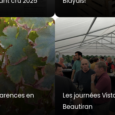
nant cru 2025
Blayais!
carences en
Les journées Vis
Beautiran