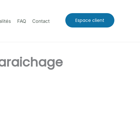
Espace client
lités
FAQ
Contact
maraichage