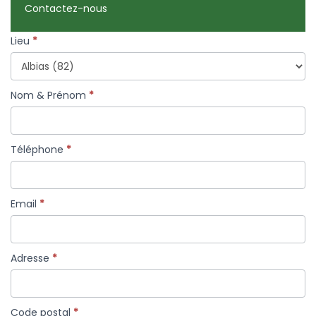
Contactez-nous
Formulaire
Lieu
*
simple
avec
téléphone
Nom & Prénom
*
Téléphone
*
Email
*
Adresse
*
Code postal
*