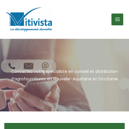
Aller
au
contenu
Contactez votre spécialiste en conseil et distribution
d’agrofournitures en Nouvelle-Aquitaine et Occitanie