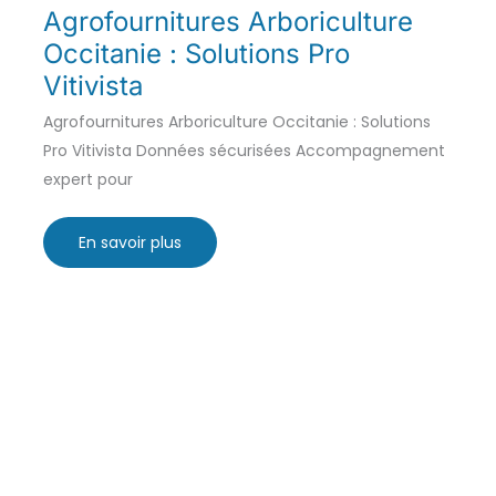
Agrofournitures Arboriculture
Occitanie : Solutions Pro
Vitivista
Agrofournitures Arboriculture Occitanie : Solutions
Pro Vitivista Données sécurisées Accompagnement
expert pour
Agrofournitures
En savoir plus
Arboriculture
Occitanie
:
Solutions
Pro
Vitivista