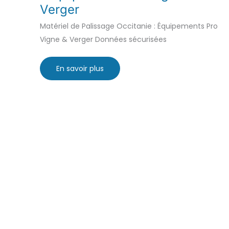
Verger
Matériel de Palissage Occitanie : Équipements Pro
Vigne & Verger Données sécurisées
Matériel
En savoir plus
de
Palissage
Occitanie
:
Équipements
Pro
Vigne
&
Verger