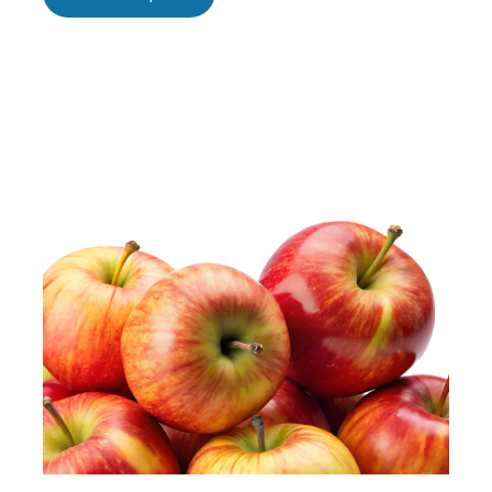
&
Agrofournitures
Grandes
Cultures
en
Occitanie