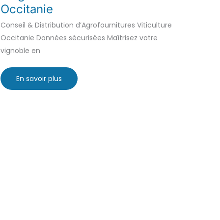
Occitanie
Conseil & Distribution d’Agrofournitures Viticulture
Occitanie Données sécurisées Maîtrisez votre
vignoble en
Conseil
En savoir plus
&
Distribution
d’Agrofournitures
Viticulture
Occitanie