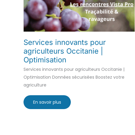
Services innovants pour
agriculteurs Occitanie |
Optimisation
Services innovants pour agriculteurs Occitanie |
Optimisation Données sécurisées Boostez votre
agriculture
Services
En savoir plus
innovants
pour
agriculteurs
Occitanie
|
Optimisation