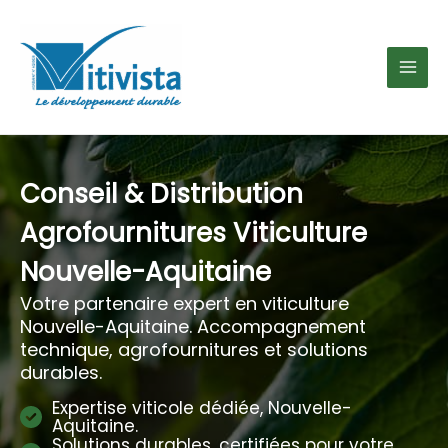
Aller
au
contenu
Conseil & Distribution
Agrofournitures Viticulture
Nouvelle-Aquitaine
Votre partenaire expert en viticulture
Nouvelle-Aquitaine. Accompagnement
technique, agrofournitures et solutions
durables.
Expertise viticole dédiée, Nouvelle-
Aquitaine.
Solutions durables, certifiées pour votre